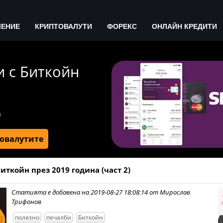
ЧЕНИЕ
КРИПТОВАЛУТИ
ФОРЕКС
ОНЛАЙН КРЕДИТИ
и с Биткойн
)
товалутите
иткойн през 2019 година (част 2)
Статията е добавена на 2019-08-27 18:08:14 от Мирослав
Трифонов
полезно
печалби
Биткойн