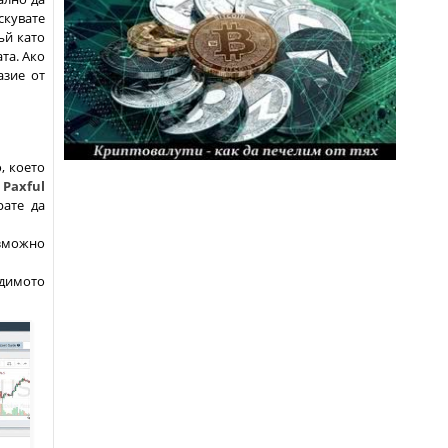
скувате
ъй като
та. Ако
азие от
, което
р
Paxful
рате да
ъзможно
одимото