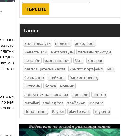
:
Тагове
ка част
криптовалути
полезно
доходност
овечето
платни
инвестиции
инструкции
пасивни приходи
 са една
печалби
разплащания
Skrill
копаене
алути в
ен това
разплащателна карта
крипто портфейл
NFT
безплатно
стейкинг
банков превод
Биткойн
борса
новини
автоматична търговия
преводи
airdrop
която ви
 по нея
Neteller
trading bot
трейдинг
Форекс
а освен
cloud mining
Payeer
play to earn
тоукени
ално да