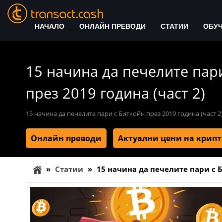
НАЧАЛО
ОНЛАЙН ПРЕВОДИ
СТАТИИ
ОБУ
15 начина да печелите пар
през 2019 година (част 2)
15 начина да печелите пари с Биткойн през 2019 година (част 2
Онлайн преводи
Актуални цени на крип
»
Статии
»
15 начина да печелите пари с Б