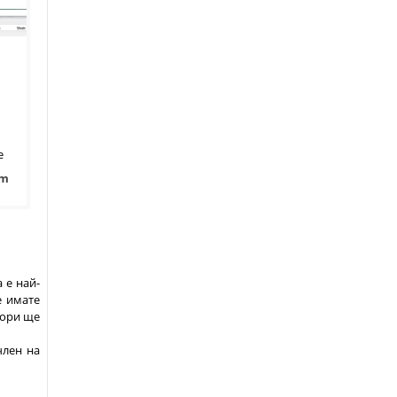
е
om
 е най-
е имате
сори ще
член на