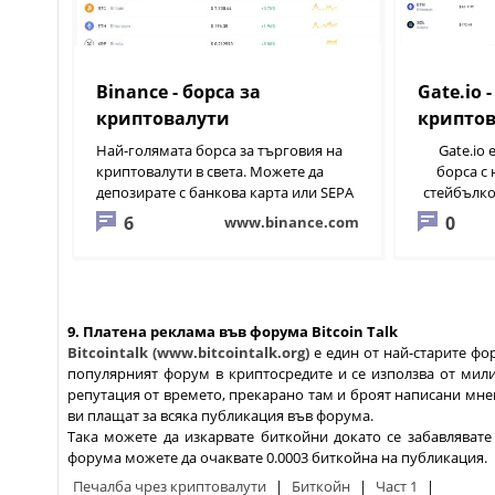
Binance - борса за
Gate.io 
криптовалути
крипто
Най-голямата борса за търговия на
Gate.io
криптовалути в света. Можете да
борса с 
депозирате с банкова карта или SEPA
стейбълко
превод; много възможности за
Ethereum и
6
0
www.binance.com
пасивни приходи.
възм
криптовал
9. Платена реклама във форума Bitcoin Talk
Bitcointalk (www.bitcointalk.org)
е един от най-старите фо
популярният форум в криптосредите и се използва от мил
репутация от времето, прекарано там и броят написани мнен
ви плащат за всяка публикация във форума.
Така можете да изкарвате биткойни докато се забавлявате 
форума можете да очаквате 0.0003 биткойна на публикация.
Печалба чрез криптовалути
|
Биткойн
|
Част 1
|