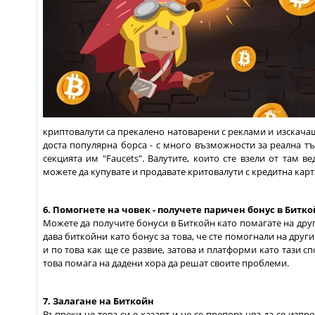
криптовалути са прекалено натоварени с реклами и изскач
доста популярна борса - с много възможности за реална т
секцията им "Faucets". Валутите, които сте взели от там 
можете да купувате и продавате критовалути с кредитна карт
6. Помогнете на човек - получете паричен бонус в Битк
Можете да получите бонуси в Биткойн като помагате на друг
дава биткойни като бонус за това, че сте помогнали на друг
и по това как ще се развие, затова и платформи като тази с
това помага на дадени хора да решат своите проблеми.
7. Залагане на Биткойн
Въпреки че това си е хазарт и не се препоръчва да се изпро