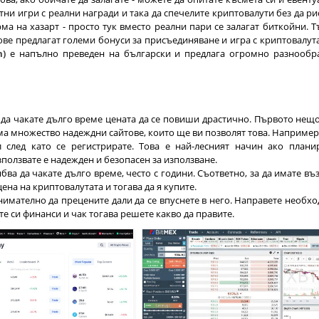
ни игри с реални награди и така да спечелите криптовалути без да ри
ма на хазарт - просто тук вместо реални пари се залагат биткойни. Т
ове предлагат големи бонуси за присъединяване и игра с криптовалута
m)
е напълно преведен на български и предлага огромно разнообр
 да чакате дълго време цената да се повиши драстично. Първото нещо
Има множество надеждни сайтове, които ще ви позволят това. Наприме
 след като се регистрирате. Това е най-лесният начин ако плани
използвате е надежден и безопасен за използване.
бва да чакате дълго време, често с години. Съответно, за да имате в
ена на криптовалутата и тогава да я купите.
внимателно да прецените дали да се впуснете в него. Направете необх
те си финанси и чак тогава решете какво да правите.