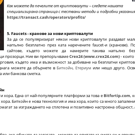
Как можете да печелите от криптовалути – следете нашата
специализирана страница с тествани методи и подробни указания
https://transact.cash/operators/profits/
5. Faucets - кранове за нови криптовалути
За да се популяризират някои нови криптовалути раздават мал
напълно безплатно през ката наречените faucet-и (кранове). П
сайтове, където можете да намерите такива напълно без
ащи прозорци. Ние ви препоръчваме
Crex24 (www.crex24.com)
- които
ърговия, където има и възможност за добиване на безплатни криптов
веднага можете да обърнете в
Биткойн
,
Етериум
или нещо друго. Осв
а или банкова сметка.
ойн
и хора. Една от най-популярните платформи за това е
Bitfortip.com
, 
и хора. Биткойн е нова технология и има хора, които са много запалени
помагат за изграждането на сплотена и позитивно настроена общност, 
бва, ако обичате да залагате - можете да опитате късмета си и евенту