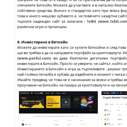
спечелите Биткойн. Можете да участвате и в напълно безплат
собствени средства. Всичко е стандартно като при всяка фор
това е много нишово хубавото е, че повечето хазартни сайт
търсите надежден сайт за залагане -
1xBit (www.1xbit.co
различни игри и промоции.
8. Инвестиране в Биткойн
Можете да инвестирате като си купите биткойни и след това
ще ви трябва е да си направите портфейл за криптовалути. 
(www.paxful.com)
ви дава безплатен дигитален портфейл
инвестирате в Биткойн. Просто се уверете, че сайтът, който 
Инвестирането в Биткойн е игра за търпеливите - реално тря
най-голяма печалба е хубаво да издебнете и момент с ниска ц
Имайте предвид, че това не е начинание за всеки и трябва 
проучване на Биткойн, на пазара за криптовалути и на лични