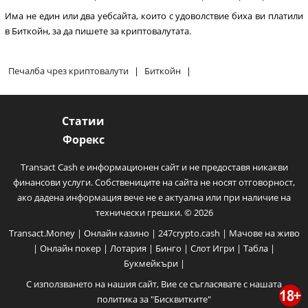
Има не един или два уебсайта, които с удоволствие биха ви платили
в Биткойн, за да пишете за криптовалутата.
Печалба чрез криптовалути
|
Биткойн
|
Статии
Форекс
Transact Cash е информационен сайт и не предоставя никакви
финансови услуги. Собствениците на сайта не носят отговорност,
ако дадена информация вече не е актуална или при наличие на
технически грешки. © 2026
Transact.Money
|
Онлайн казино
|
247crypto.cash
|
Мачове на живо
|
Онлайн покер
|
Лотария
|
Бинго
|
Слот Игри
|
Табла
|
Букмейкъри
|
С използването на нашия сайт, Вие се съгласявате с нашата
политика за
"Бисквитките"