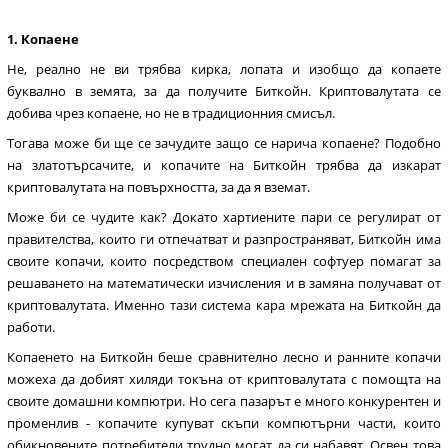
1. Копаене
Не, реално не ви трябва кирка, лопата и изобщо да копаете
буквално в земята, за да получите Биткойн. Криптовалутата се
добива чрез копаене, но не в традиционния смисъл.
Тогава може би ще се зачудите защо се нарича копаене? Подобно
на златотърсачите, и копачите на Биткойн трябва да изкарат
криптовалутата на повърхността, за да я вземат.
Може би се чудите как? Докато хартиените пари се регулират от
правителства, които ги отпечатват и разпространяват, Биткойн има
своите копачи, които посредством специален софтуер помагат за
решаването на математически изчисления и в замяна получават от
криптовалутата. Именно тази система кара мрежата на Биткойн да
работи.
Копаенето на Биткойн беше сравнително лесно и ранните копачи
можеха да добият хиляди токъна от криптовалутата с помощта на
своите домашни компютри. Но сега пазарът е много конкурентен и
променлив - копачите купуват скъпи компютърни части, които
обикновените потребители трудно могат да си набавят. Освен това