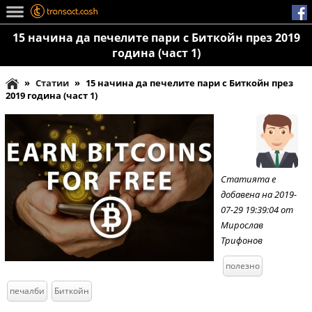
15 начина да печелите пари с Биткойн през 2019
година (част 1)
»
Статии
»
15 начина да печелите пари с Биткойн през
2019 година (част 1)
Статията е
добавена на 2019-
07-29 19:39:04 от
Мирослав
Трифонов
полезно
печалби
Биткойн