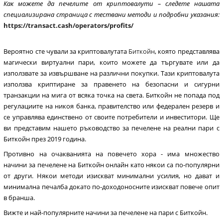
Как можете да печелите от криптовалути – следете нашата
специализирана страница с тествани методи и подробни указания:
https://transact.cash/operators/profits/
Вероятно сте чували за криптовалутата
Биткойн
, която представлява
магически виртуални пари, които можете да търгувате или да
използвате за извършване на различни покупки. Тази криптовалута
използва криптиране за правенето на безопасни и сигурни
транзакции на мига от всяка точка на света. Биткойн не попада под
регулациите на никоя банка, правителство или федерален резерв и
се управлява единствено от своите потребители и инвеститори. Ще
ви представим нашето ръководство за печелене на реални пари с
Биткойн през 2019 година.
Противно на очакванията на повечето хора - има множество
начини за печелене на Биткойн онлайн като някои са по-популярни
от други. Някои методи изискват минимални усилия, но дават и
минимална печалба докато по-доходоносните изискват повече опит
в бранша.
Вижте и най-популярните начини за печелене на пари с Биткойн.