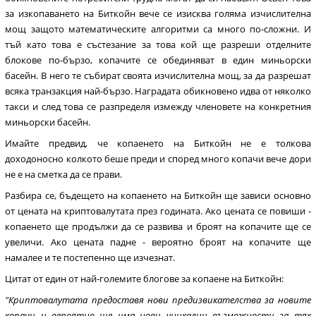
за изкопаването на Биткойн вече се изисква голяма изчислителна
мощ защото математическите алгоритми са много по-сложни. И
тъй като това е състезание за това кой ще разреши отделните
блокове по-бързо, копачите се обединяват в един миньорски
басейн. В него те събират своята изчислителна мощ, за да разрешат
всяка транзакция най-бързо. Наградата обикновено идва от няколко
такси и след това се разпределя измежду членовете на конкретния
миньорски басейн.
Имайте предвид, че копаенето на Биткойн не е толкова
доходоносно колкото беше преди и според много копачи вече дори
не е на сметка да се прави.
Разбира се, бъдещето на копаенето на Биткойн ще зависи основно
от цената на криптовалутата през годината. Ако цената се повиши -
копаенето ще продължи да се развива и броят на копачите ще се
увеличи. Ако цената падне - вероятно броят на копачите ще
намалее и те постепенно ще изчезнат.
Цитат от един от най-големите блогове за копаене на Биткойн:
"Криптовалутата предоставя нови предизвикателства за новите
копачи и вероятно ще има нови уникални възможности за тях