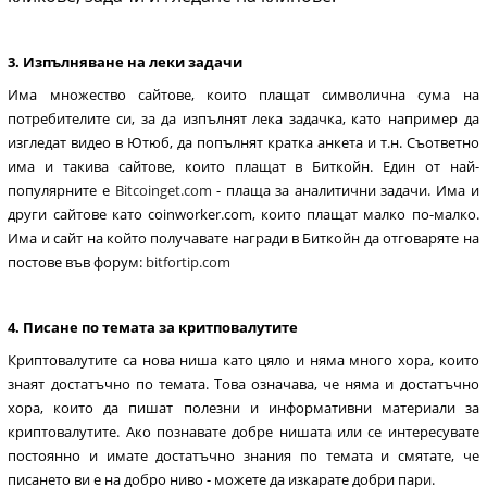
3. Изпълняване на леки задачи
Има множество сайтове, които плащат символична сума на
потребителите си, за да изпълнят лека задачка, като например да
изгледат видео в Ютюб, да попълнят кратка анкета и т.н. Съответно
има и такива сайтове, които плащат в Биткойн. Един от най-
популярните е
Bitcoinget.com
- плаща
за аналитични задачи
. Има и
други сайтове като coinworker.com, които плащат малко по-малко.
Има и сайт на който получавате награди в Биткойн да отговаряте на
постове във форум:
bitfortip.com
4. Писане по темата за критповалутите
Криптовалутите са нова ниша като цяло и няма много хора, които
знаят достатъчно по темата. Това означава, че няма и достатъчно
хора, които да пишат полезни и информативни материали за
криптовалутите. Ако познавате добре нишата или се интересувате
постоянно и имате достатъчно знания по темата и смятате, че
писането ви е на добро ниво - можете да изкарате добри пари.