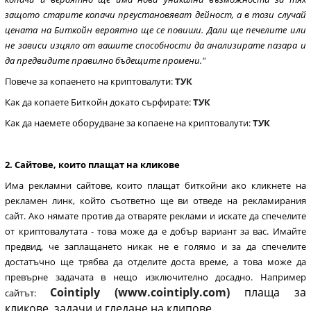
защото старите копачи преустановяват дейност, а в този случай
цената на Биткойн вероятно ще се повиши. Дали ще печелите или
не зависи изцяло от вашите способности да анализирате пазара и
да предвидите правилно бъдещите промени."
Повече за копаенето на криптовалути:
ТУК
Как да копаете Биткойн докато сърфирате:
ТУК
Как да наемете оборудване за копаене на криптовалути:
ТУК
2. Сайтове, които плащат на кликове
Има рекламни сайтове, които плащат биткойни ако кликнете на
рекламен линк, който съответно ще ви отведе на рекламирания
сайт. Ако нямате против да отваряте реклами и искате да спечелите
от криптовалутата - това може да е добър вариант за вас. Имайте
предвид, че заплащането никак не е голямо и за да спечелите
достатъчно ще трябва да отделите доста време, а това може да
превърне задачата в нещо изключително досадно. Например
Cointiply
(www.cointiply.com)
плаща за
сайтът:
кликове, задачи и гледане на клипове.