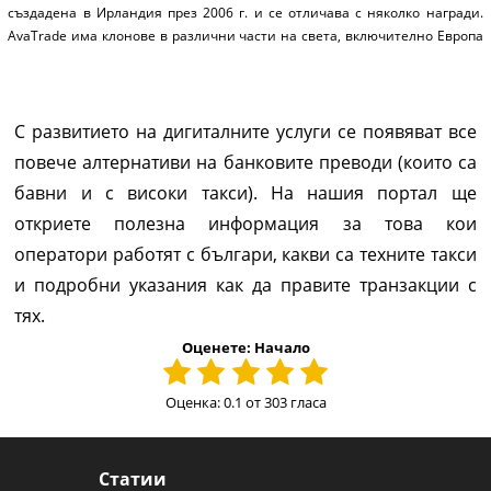
създадена в Ирландия през 2006 г. и се отличава с няколко награди.
AvaTrade има клонове в различни части на света, включително Европа
(Ирландия), Британските Вирджински острови, Австралия, Южна
Африка, Япония и Абу Даби.
С развитието на дигиталните услуги се появяват все
повече алтернативи на банковите преводи (които са
бавни и с високи такси). На нашия портал ще
откриете полезна информация за това кои
оператори работят с българи, какви са техните такси
и подробни указания как да правите транзакции с
тях.
Оценете: Начало
Оценка: 0.1 от 303 гласа
Статии