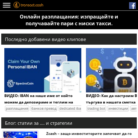
Онлайн разплащания: изпращайте и
получавайте пари с ниски такси.
Последно добавени видео клипове
ВИДЕО: IBAN на наше име от който
ВИДЕО: Как да настроим Bi
можем да депозираме и теглим на
търгува в нашата сметка
крипто борси
разплащания
банков превод
dedicated iban
trading bot
инвестиции
авт
Блог: статии за .... и стратегии
Zcash – защо инвеститорите започват да го