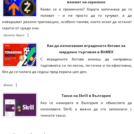
взимат на сериозно
Какво се е променило? Хората започнаха да го
ползват – и не просто да го купуват, а да
извършват реални транзакции, особено такива, които искат да останат
скрити от чужди очи.
|
Крипто борси
Как да използваме вградените ботове за
марджин търговия в BitMEX
С вградените ботове можеш да направиш
търговията си по-лесна, по-точна и по-ефективна,
без да се налага да седиш пред екрана цял ден.
|
Bitmex
Такси на Skrill в България
Ако се намирате в България и обмисляте да
използвате Skrill, е важно да сте запознати с
техните такси.