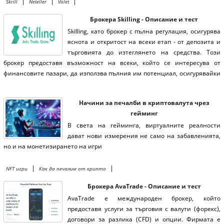
|
|
|
Skrill
Neteller
Volet
Брокера Skilling - Описание и тест
Skilling, като брокер с пълна регулация, осигурява
яснота и откритост на всеки етап - от депозита и
търговията до изтеглянето на средства. Този
брокер предоставя възможност на всеки, който се интересува от
финансовите пазари, да използва пълния им потенциал, осигурявайки
съответствие с регулаторните стандарти. Това включва разнообразни
търговски възможности и иновативни услуги, които могат да помогнат
Начини за печалби в криптовалута чрез
на клиентите в оптимизиране на техните инвестиции.
гейминг
В света на гейминга, виртуалните реалности
дават нови измерения не само на забавленията,
но и на монетизирането на игри
|
|
NFT игри
Как да печелим от крипто
Брокера AvaTrade - Описание и тест
AvaTrade е международен брокер, който
предоставя услуги за търговия с валути (форекс),
договори за разлика (CFD) и опции. Фирмата е