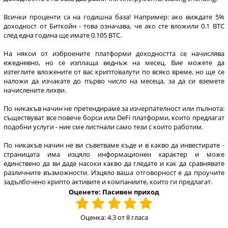
Всички проценти са на годишна база! Например: ако виждате 5%
доходност от Биткойн - това означава, че ако сте вложили 0.1 BTC
след една година ще имате 0.105 BTC.
На някои от изброените платформи доходността се начислява
ежедневно, но се изплаща веднъж на месец. Вие можете да
изтеглите вложените от вас криптовалути по всяко време, но ще се
наложи да изчакате до първо число на месеца, за да си вземете
начислените лихви.
По никакъв начин не претендираме за изчерпателност или пълнота:
съществуват все повече борси или DeFi платформи, които предлагат
подобни услуги - ние сме листнали само тези с които работим.
По никакъв начин не ви съветваме къде и в какво да инвестирате -
страницата има изцяло информационен характер и може
единствено да ви даде насоки какво да гледате и как да сравнявате
различните възможности. Изцяло ваша отговорност е да проучите
задълбочено крипто активите и компаниите, които ги предлагат.
Оценете: Пасивен приход
Оценка: 4.3 от 8 гласа