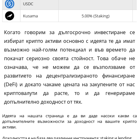
USDC
Kusama
5.00% (Staking)
Когато говорим за дългосрочно инвестиране се
избират крипто активи основно с идеята те да имат
възможно най-голям потенциал и във времето да
покачат сериозно своята стойност. Това обаче не
означава, че не можем да се възползваме от
развитието на децентрализираното финансиране
(DeFi) и докато чакаме цената на закупените от нас
криптовалути да расте, то и да генерираме
допълнително доходност от тях.
Идеята на нашата страница е да ви даде насоки какви са
допълнителните възможности за доходност на вашите крипто
активи.
Доходността е на база два различни инструмента: staking и lending.