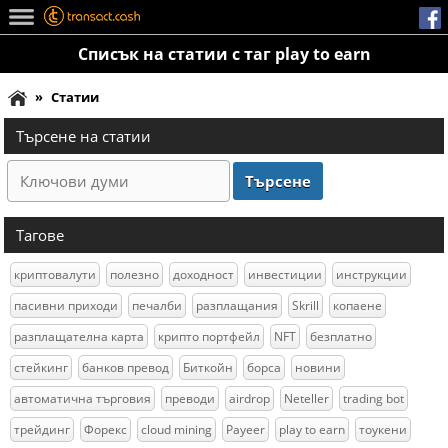
Списък на статии с таг play to earn
»
Статии
Търсене на статии
Тагове
криптовалути
полезно
доходност
инвестиции
инструкции
пасивни приходи
печалби
разплащания
Skrill
копаене
разплащателна карта
крипто портфейл
NFT
безплатно
стейкинг
банков превод
Биткойн
борса
новини
автоматична търговия
преводи
airdrop
Neteller
trading bot
трейдинг
Форекс
cloud mining
Payeer
play to earn
тоукени