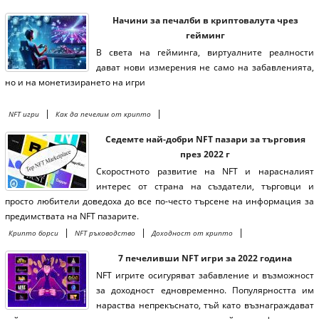
Начини за печалби в криптовалута чрез
гейминг
В света на гейминга, виртуалните реалности
дават нови измерения не само на забавленията,
но и на монетизирането на игри
|
|
NFT игри
Как да печелим от крипто
Седемте най-добри NFT пазари за търговия
през 2022 г
Скоростното развитие на NFT и нарасналият
интерес от страна на създатели, търговци и
просто любители доведоха до все по-често търсене на информация за
предимствата на NFT пазарите.
|
|
|
Крипто борси
NFT ръководство
Доходност от крипто
7 печеливши NFT игри за 2022 година
NFT игрите осигуряват забавление и възможност
за доходност едновременно. Популярността им
нараства непрекъснато, тъй като възнаграждават