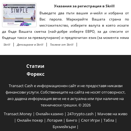
Указания за регистрация в Skrill
Въведете два пъти вашия и-мейл и избрана от
Вас парола. Маркирайте Вашата страна по
местожителство, изберете валута в която искате
да бъде Вашата сметка (най-добре изберте ЕВРО, за да спесите от
бъдещи такси за превалутиране) и предпочитан език (за момента няма
български) Въведете цифрите както ги виждате в прозореца.
|
|
|
Skrill
Депозиране в Skrill
Теглене от Skrill
Статии
Форекс
Transact Cash е информационен сайт и не предоставя никакви
финансови услуги. Собствениците на сайта не носят отговорност,
ако дадена информация вече не е актуална или при наличие на
технически грешки. © 2026
Transact.Money
|
Онлайн казино
|
247crypto.cash
|
Мачове на живо
|
Онлайн покер
|
Лотария
|
Бинго
|
Слот Игри
|
Табла
|
Букмейкъри
|