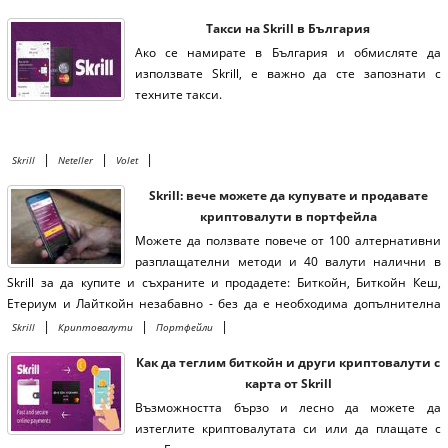
Такси на Skrill в България
Ако се намирате в България и обмисляте да
използвате Skrill, е важно да сте запознати с
техните такси.
|
|
|
Skrill
Neteller
Volet
Skrill: вече можете да купувате и продавате
криптовалути в портфейла
Можете да ползвате повече от 100 алтернативни
разплащателни методи и 40 валути налични в
Skrill за да купите и съхраните и продадете: Биткойн, Биткойн Кеш,
Етериум и Лайткойн незабавно - без да е необходима допълнителна
верификация.
|
|
|
Skrill
Криптовалути
Портфейли
Как да теглим биткойн и други криптовалути с
карта от Skrill
Възможността бързо и лесно да можете да
изтеглите криптовалутата си или да плащате с