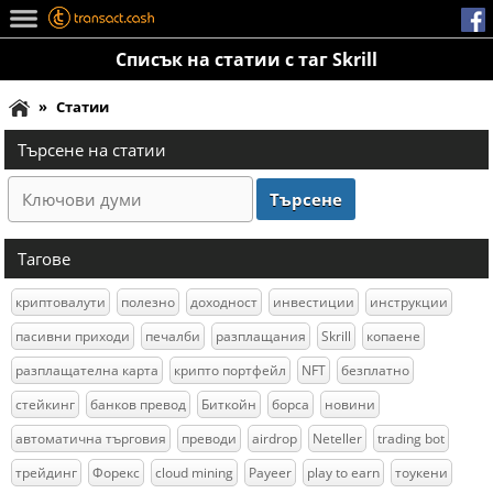
Списък на статии с таг Skrill
»
Статии
Търсене на статии
Тагове
криптовалути
полезно
доходност
инвестиции
инструкции
пасивни приходи
печалби
разплащания
Skrill
копаене
разплащателна карта
крипто портфейл
NFT
безплатно
стейкинг
банков превод
Биткойн
борса
новини
автоматична търговия
преводи
airdrop
Neteller
trading bot
трейдинг
Форекс
cloud mining
Payeer
play to earn
тоукени