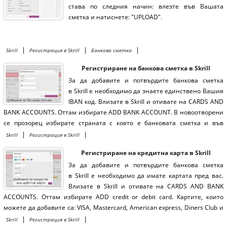
става по следния начин: влезте във Вашата
сметка и натиснете: "UPLOAD".
|
|
|
Skrill
Регистрация в Skrill
Банкова сметка
Регистриране на банкова сметка в Skrill
За да добавите и потвърдите банкова сметка
в Skrill е необходимо да знаете единствено Вашия
IBAN код. Влизате в Skrill и отивате на CARDS AND
BANK ACCOUNTS. Оттам избирате ADD BANK ACCOUNT. В новоотворени
се прозорец избирате страната с която е банковата сметка и във
въвеждате Вашия IBAN
|
|
Skrill
Регистрация в Skrill
Регистриране на кредитна карта в Skrill
За да добавите и потвърдите банкова сметка
в Skrill е необходимо да имате картата пред вас.
Влизате в Skrill и отивате на CARDS AND BANK
ACCOUNTS. Оттам избирате ADD credit or debit card. Картите, които
можете да добавите са: VISA, Mastercard, American express, Diners Club и
JCB.
|
|
Skrill
Регистрация в Skrill