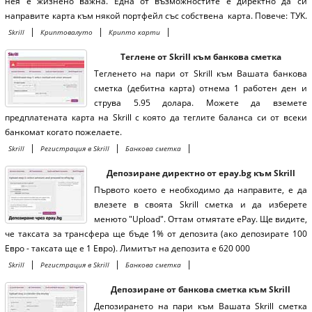
нея е жизнено важна. Една от възможностите е директно да си
направите карта към някой портфейл със собствена карта. Повече: ТУК.
Друга опция, е ако имате сметка в Skrill да си направите карта там и да
|
|
|
Skrill
Криптовалуто
Крипто карти
теглите от нея.
Теглене от Skrill към банкова сметка
Тегленето на пари от Skrill към Вашата банкова
сметка (дебитна карта) отнема 1 работен ден и
струва 5.95 долара. Можете да вземете
предплатената карта на Skrill с която да теглите баланса си от всеки
банкомат когато пожелаете.
|
|
|
Skrill
Регистрация в Skrill
Банкова сметка
Депозиране директно от epay.bg към Skrill
Първото което е необходимо да направите, е да
влезете в своята Skrill сметка и да изберете
менюто "Upload". Оттам отмятате ePay. Ще видите,
че таксата за трансфера ще бъде 1% от депозита (ако депозирате 100
Евро - таксата ще е 1 Евро). Лимитът на депозита е 620 000
|
|
|
Skrill
Регистрация в Skrill
Банкова сметка
Депозиране от банкова сметка към Skrill
Депозирането на пари към Вашата Skrill сметка