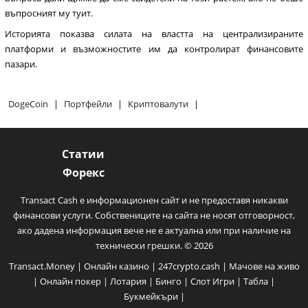
въпросният му туит.
Историята показва силата на властта на централизираните
платформи и възможностите им да контролират финансовите
пазари.
DogeCoin
|
Портфейли
|
Криптовалути
|
Статии
Форекс
Transact Cash е информационен сайт и не предоставя никакви
финансови услуги. Собствениците на сайта не носят отговорност,
ако дадена информация вече не е актуална или при наличие на
технически грешки. © 2026
Transact.Money
|
Онлайн казино
|
247crypto.cash
|
Мачове на живо
|
Онлайн покер
|
Лотария
|
Бинго
|
Слот Игри
|
Табла
|
Букмейкъри
|