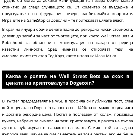
трудно би могла да докаже манипулация на пазара обаче, макар
стриктно да следи случващото се. От коментар се въздържа и
председателят на федералния резерв, заобикаляйки въпросите.
Играчите на GameStop са доволни – те притежават цялата власт.
В края на януари обаче цената падна до рекордно ниски стойности,
довели до загуби за част от търговците, при което Wall Street Bets и
Robinhood са обвинени в манипулация на пазара от редица
известни личности. Сред имената се открояват тези на
американският сенатор Тед Круз, както и това на Илон Мъск.
Каква е ролята на Wall Street Bets за скок в
цената на криптовалута Dogecoin?
В Twitter председателят на WSB в профила си публикува пост, след
който цената на Dogecoin нараства със 142% за по-малко от два часа
и достига рекордна цена. Постът е последван от колаж, показващ
кучето, избрано за символ на тази криптовалута, в ракета на път за
луната, публикуван в началото на март. Самият той си задава
въпроса дали щяхме да сме свидетели на този растеж, ако не беше