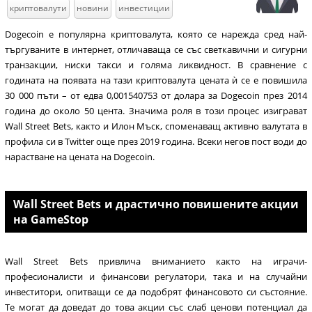
криптовалути
новини
инвестиции
Dogecoin е популярна криптовалута, която се нарежда сред най-
търгуваните в интернет, отличаваща се със светкавични и сигурни
транзакции, ниски такси и голяма ликвидност. В сравнение с
годината на появата на тази криптовалута цената ѝ се е повишила
30 000 пъти – от едва 0,001540753 от долара за Dogecoin през 2014
година до около 50 цента. Значима роля в този процес изиграват
Wall Street Bets, както и Илон Мъск, споменаващ активно валутата в
профила си в Twitter още през 2019 година. Всеки негов пост води до
нарастване на цената на Dogecoin.
Wall Street Bets и драстично повишените акции
на GameStop
Wall Street Bets привлича вниманието както на играчи-
професионалисти и финансови регулатори, така и на случайни
инвеститори, опитващи се да подобрят финансовото си състояние.
Те могат да доведат до това акции със слаб ценови потенциал да