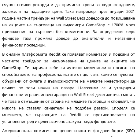
счупят всички рекорди и да причинят кризи за хедж фондовете,
заложили на падащите цени. Така например през януари 2021
година частни трейдъри на Wall Street Bets доведоха до повишаване
на акциите на търговеца на видеоигри GameStop с 1700% чрез
приложения за търговия без комисионни. За определени хедж
фондове тази промяна доведе до значителни и негативни
финансови последици.
В онлайн платформата Reddit се появяват коментари и подкани от
частните трейдъри за насърчаване на цените на акциите на
GameStop. Те наричат себе си аутисти милениъли и посягат на
спокойствието на професионалистите от цял свят, които се чувстват
объркани от силата и възможностите на малките инвеститори да
влияят по този начин на пазара. Наложили се и утвърдени
финансови играчи, инвестиращи на Wall Street десетилетия, смятат,
че това е отмъщение от страна на младите търговци и споделят, че
никога не ставали свидетели на подобен развой. Споделя се
мнението, че търговците на Reddit се противопоставят на
установения ред и целенасочено атакуват хедж фондовете.
Американската комисия по ценни книжа и фондови борси (SEC)