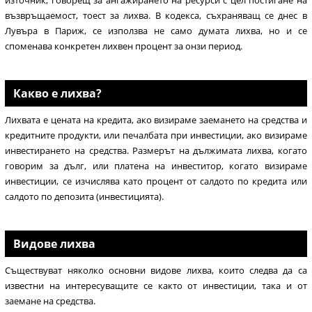
източник, говорещ за ангажирането на ресурси с цел постигане на
възвръщаемост, тоест за лихва. В кодекса, съхраняващ се днес в
Лувъра в Париж, се използва не само думата лихва, но и се
споменава конкретен лихвен процент за онзи период.
Какво е лихва?
Лихвата е цената на кредита, ако визираме заемането на средства и
кредитните продукти, или печалбата при инвестиции, ако визираме
инвестирането на средства. Размерът на дължимата лихва, когато
говорим за дълг, или платена на инвеститор, когато визираме
инвестиции, се изчислява като процент от салдото по кредита или
салдото по депозита (инвестицията).
Видове лихва
Съществуват няколко основни видове лихва, които следва да са
известни на интересуващите се както от инвестиции, така и от
заемане на средства.