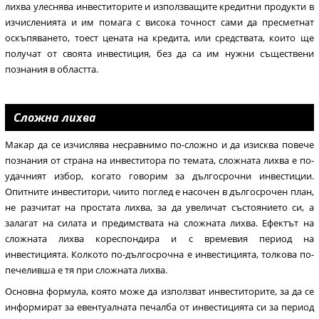
лихва улеснява инвеститорите и използващите кредитни продукти в
изчисленията и им помага с висока точност сами да пресметнат
оскъпяването, тоест цената на кредита, или средствата, които ще
получат от своята инвестиция, без да са им нужни съществени
познания в областта.
Сложна лихва
Макар да се изчислява несравнимо по-сложно и да изисква повече
познания от страна на инвеститора по темата, сложната лихва е по-
удачният избор, когато говорим за дългосрочни инвестиции.
Опитните инвеститори, чиито поглед е насочен в дългосрочен план,
не разчитат на простата лихва, за да увеличат състоянието си, а
залагат на силата и предимствата на сложната лихва. Ефектът на
сложната лихва кореспондира и с времевия период на
инвестицията. Колкото по-дългосрочна е инвестицията, толкова по-
печеливша е тя при сложната лихва.
Основна формула, която може да използват инвеститорите, за да се
информират за евентуалната печалба от инвестицията си за период