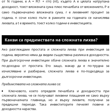
от N години, е A = P(1 + r/n) (nt), където А е цялата натрупана
доходност, тоест вложената сума плюс печалбата от вложението, P е
само първоначално вложената сума, r е лихвеният процент за
година, n сочи колко пъти в рамките на годината се начислява
лихвата, а t е времето, тоест колко години е инвестицията.
Какви са предимствата на сложната лихва?
Ако разглеждаме простата и сложната лихва при инвестиция за
година, вероятно няма да видим съществена разлика в доходността.
При дългосрочни инвестиции обаче сложната лихва е значително
по-доходна от простата. Ето защо, макар да е по-трудна за
изчисляване и разбиране, сложната лихва е по-подходяща за
дългосрочни инвестиции.
Предимствата на сложната лихва са:
Ключовото, което определя печалбата и доходността при
сложната лихва, че се получават лихвени плащания не само върху
първоначалната главница, но и върху лихвите, получени за
предишни периоди. Така инвеститорите печелят повече и
доходността нараства.