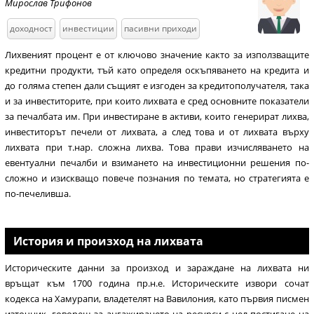
Мирослав Трифонов
доходност
инвестиции
пасивни приходи
Лихвеният процент е от ключово значение както за използващите
кредитни продукти, тъй като определя оскъпяването на кредита и
до голяма степен дали същият е изгоден за кредитополучателя, така
и за инвеститорите, при които лихвата е сред основните показатели
за печалбата им. При инвестиране в активи, които генерират лихва,
инвеститорът печели от лихвата, а след това и от лихвата върху
лихвата при т.нар. сложна лихва. Това прави изчисляването на
евентуални печалби и взимането на инвестиционни решения по-
сложно и изискващо повече познания по темата, но стратегията е
по-печеливша.
История и произход на лихвата
Историческите данни за произход и зараждане на лихвата ни
връщат към 1700 година пр.н.е. Историческите извори сочат
кодекса на Хамурапи, владетелят на Вавилония, като първия писмен