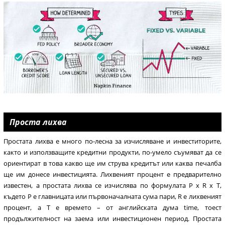
Проста лихва
Простата лихва е много по-лесна за изчисляване и инвеститорите,
както и използващите кредитни продукти, по-умело съумяват да се
ориентират в това какво ще им струва кредитът или каква печалба
ще им донесе инвестицията. Лихвеният процент е предварително
известен, а простата лихва се изчислява по формулата P x R x T,
където Р е главницата или първоначалната сума пари, R е лихвеният
процент, а Т е времето – от английската дума time, тоест
продължителност на заема или инвестиционен период. Простата