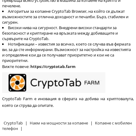
превръща всяко устройство в машина за копаене на крипто и
печелене.
Алгоритъм за копаене CryptoTab Browser, на който се дължат
възможностите за отлична доходност и печалби. Бърз, стабилен и
сигурен.
Високи нива на сигурност. Внедрени високи стандарти за
безопасност и криптиране на връзката между добиващите и
сървърите на CryptoTab.
Нотификации – известия за всичко, което се случва във фермата
ви, за да сте информирани. Възможност за настройка на известията
и определяне кои да се получават приоритетно и кои не са
приоритетни.
Вижте повече:
https://cryptotab.farm
CryptoTab Farm е иновация в сферата на добива на криптовалута,
която си струва да опитате.
CryptoTab
|
Наем на мощности за копаене
|
Копаене с мобилен
телефон
|