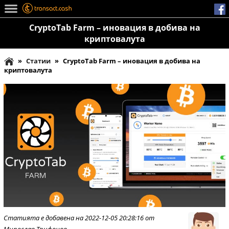
CryptoTab Farm – иновация в добива на
криптовалута
»
Статии
»
CryptoTab Farm – иновация в добива на
криптовалута
Статията е добавена на 2022-12-05 20:28:16 от
Мирослав Трифонов