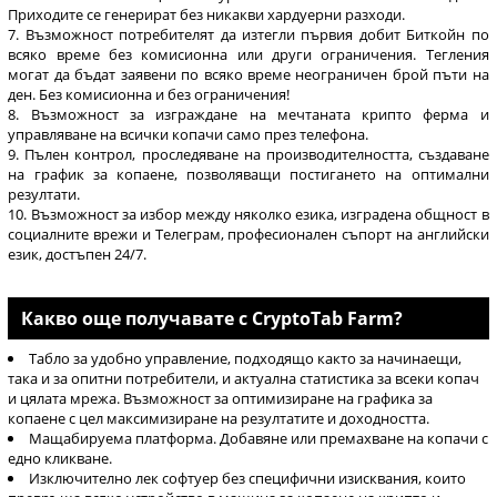
Приходите се генерират без никакви хардуерни разходи.
Възможност потребителят да изтегли първия добит Биткойн по
всяко време без комисионна или други ограничения. Тегления
могат да бъдат заявени по всяко време неограничен брой пъти на
ден. Без комисионна и без ограничения!
Възможност за изграждане на мечтаната крипто ферма и
управляване на всички копачи само през телефона.
Пълен контрол, проследяване на производителността, създаване
на график за копаене, позволяващи постигането на оптимални
резултати.
Възможност за избор между няколко езика, изградена общност в
социалните врежи и Телеграм, професионален съпорт на английски
език, достъпен 24/7.
Какво още получавате с CryptoTab Farm?
Табло за удобно управление, подходящо както за начинаещи,
така и за опитни потребители, и актуална статистика за всеки копач
и цялата мрежа. Възможност за оптимизиране на графика за
копаене с цел максимизиране на резултатите и доходността.
Мащабируема платформа. Добавяне или премахване на копачи с
едно кликване.
Изключително лек софтуер без специфични изисквания, които