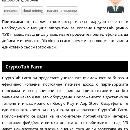
копаене
cloud mining
пасивни приходи
Притежаването на личен компютър и скъп хардуер вече не е
необходимо с мощния алгоритъм за копаене
CryptoTab (линк-
ТУК)
, позволяващ ви да управлявате процесите през телефона си, да
добивате и печелите Bitcoin по всяко време и от всяко място само и
единствено със смартфона си.
CryptoTab Farm
CryptoTab Farm ви предоставя уникалната възможност за бързо и
ефективно копаене, постоянен пасивен доход с партньорската
програма и неограничени тегления на криптоактивите ви без
значение какво е вашето оборудване. Приложението е достъпно за
теглене и инсталиране от Google Play и App Store. Смартфонът е
единственото, което ви е нужно, за да използвате CryptoTab Farm.
Приложението се радва на изключителен потребителски интерес,
позитивен фийдбек и високи оценки от потребителите – над 2/3
дават най-високата възможна оценка, така че си заслужава да го