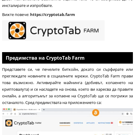
инсталирате и изпробвате.
Вижте повече:
https://cryptotab.farm
Предимства на CryptoTab Farm
Представете си, че печелите биткойн, докато си сърфирате или
преглеждате новините в социалните мрежи. CryptoTab Farm прави
това възможно. Активирайте майнинга (добивът, копаенето на
криптовалута) и се насладете на онова, което ви харесва да правите
онлайн, а алгоритъмът за копаене на CryptoTab ще се погрижи за
останалото. Сред предимствата на приложението са: