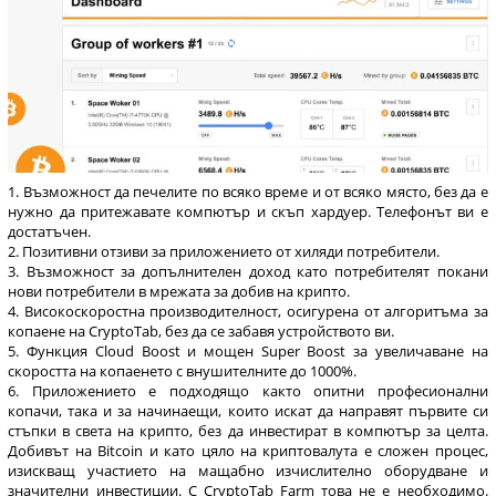
Възможност да печелите по всяко време и от всяко място, без да е
нужно да притежавате компютър и скъп хардуер. Телефонът ви е
достатъчен.
Позитивни отзиви за приложението от хиляди потребители.
Възможност за допълнителен доход като потребителят покани
нови потребители в мрежата за добив на крипто.
Високоскоростна производителност, осигурена от алгоритъма за
копаене на CryptoTab, без да се забавя устройството ви.
Функция Cloud Boost и мощен Super Boost за увеличаване на
скоростта на копаенето с внушителните до 1000%.
Приложението е подходящо както опитни професионални
копачи, така и за начинаещи, които искат да направят първите си
стъпки в света на крипто, без да инвестират в компютър за целта.
Добивът на Bitcoin и като цяло на криптовалута е сложен процес,
изискващ участието на мащабно изчислително оборудване и
значителни инвестиции. С CryptoTab Farm това не е необходимо.