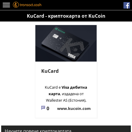
KuCard - криптокарта от KuCoin
KuCard
KuCard е
Visa дебитна
карта
, издадена от
Wallester AS (Естония),
която ви позволява да
0
www.kucoin.com
харчите вашата
криптовалута
моментално и на всякъде.
Научете повече криптокартата