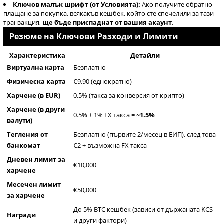
Ключов малък шрифт (от Условията):
Ако получите обратно
плащане за покупка, всякакъв кешбек, който сте спечелили за тази
транзакция,
ще бъде приспаднат от вашия акаунт
.
Резюме на Ключови Разходи и Лимити
Характеристика
Детайли
Виртуална карта
Безплатно
Физическа карта
€9.90 (еднократно)
Харчене (в EUR)
0.5% (такса за конверсия от крипто)
Харчене (в други
0.5% + 1% FX такса =
~1.5%
валути)
Тегления от
Безплатно (първите 2/месец в ЕИП), след това
банкомат
€2 + възможна FX такса
Дневен лимит за
€10,000
харчене
Месечен лимит
€50,000
за харчене
До 5% BTC кешбек (зависи от държаната KCS
Награди
и други фактори)