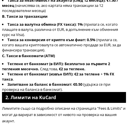
Такса за неактивност на акаунта (след 12 месеца):
€1.50 /
месец
(начислява се, ако картата няма транзакции за 12
последователни месеца)
B. Такси за транзакции
Такса за валутна обмяна (FX такса):
1%
(прилага се, когато
плащате в валута, различна от EUR, в допълнение към обменния
курс на Visa).
Такса за конверсия от крипто към фиат:
0.5%
(прилага се,
когато вашата криптовалута се автоматично продаде за EUR, за да
финансира транзакция).
C. Такси в банкомати (ATM)
Теглене от банкомат (в ЕИП):
Безплатно за първите 2
тегления месечно.
След това,
€2 за теглене.
Теглене от банкомат (извън ЕИП):
€2 за теглене
+
1% FX
такса
.
Запитване за баланс в банкомат:
€0.50
(удържа се при
проверка на баланса в банкомат).
2. Лимити на KuCard
Лимитите също са подробно описани на страницата "Fees & Limits" и
могат да варират в зависимост от нивото на проверка на вашия
акаунт.