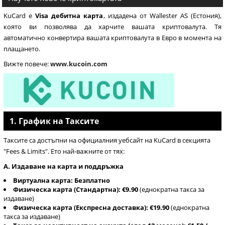
KuCard е
Visa дебитна карта
, издадена от Wallester AS (Естония),
която ви позволява да харчите вашата криптовалута. Тя
автоматично конвертира вашата криптовалута в Евро в момента на
плащането.
Вижте повече:
www.kucoin.com
1. График на Таксите
Таксите са достъпни на официалния уебсайт на KuCard в секцията
"Fees & Limits". Ето най-важните от тях:
A. Издаване на карта и поддръжка
Виртуална карта:
Безплатно
Физическа карта (Стандартна):
€9.90
(еднократна такса за
издаване)
Физическа карта (Експресна доставка):
€19.90
(еднократна
такса за издаване)