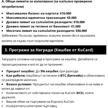
A. Общи лимити за използване (за напълно проверени
потребители)
Максимален баланс на картата:
€10,000
Максимална единична транзакция:
€5,000
Дневен лимит на cumulative разходите:
€10,000
Дневен лимит за теглене от банкомат:
€1,000
Месечен лимит на cumulative разходите:
€50,000
Забележка: По-ниски, временни лимити могат да се прилагат,
когато за първи път получите картата.
3. Програма за Награди (Кешбек от KuCard)
Текущата основна награда е програма за кешбек. Детайлите са
промоционални и могат да се променят.
Процент кешбек:
До
5% кешбек
при разходи.
Как работи:
Кешбекът се печели в
BTC (Биткойн)
и обикновено
се разпределя месечно.
Важно условие:
Процентът на кешбек обикновено е на нива и
може да зависи от:
Количеството от собствената токен на KuCoin (
KCS
), която
държите.
Вашия обем на търгуване на борсата KuCoin.
Конкретната категория търговец.