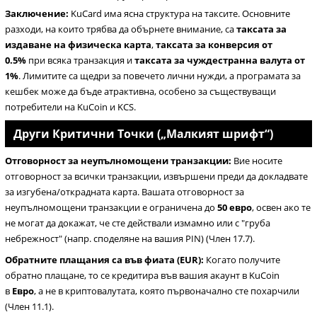
Заключение:
KuCard има ясна структура на таксите. Основните
разходи, на които трябва да обърнете внимание, са
таксата за
издаване на физическа карта
,
таксата за конверсия от
0.5%
при всяка транзакция и
таксата за чуждестранна валута от
1%
. Лимитите са щедри за повечето лични нужди, а програмата за
кешбек може да бъде атрактивна, особено за съществуващи
потребители на KuCoin и KCS.
Други Критични Точки („Малкият шрифт“)
Отговорност за неупълномощени транзакции:
Вие носите
отговорност за всички транзакции, извършени преди да докладвате
за изгубена/открадната карта. Вашата отговорност за
неупълномощени транзакции е ограничена до
50 евро
, освен ако те
не могат да докажат, че сте действали измамно или с "груба
небрежност" (напр. споделяне на вашия PIN) (Член 17.7).
Обратните плащания са във фиата (EUR):
Когато получите
обратно плащане, то се кредитира във вашия акаунт в KuCoin
в
Евро
, а не в криптовалутата, която първоначално сте похарчили
(Член 11.1).