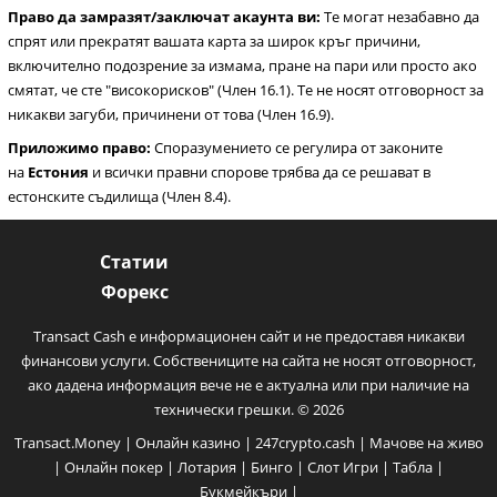
Право да замразят/заключат акаунта ви:
Те могат незабавно да
спрят или прекратят вашата карта за широк кръг причини,
включително подозрение за измама, пране на пари или просто ако
смятат, че сте "високорисков" (Член 16.1). Те не носят отговорност за
никакви загуби, причинени от това (Член 16.9).
Приложимо право:
Споразумението се регулира от законите
на
Естония
и всички правни спорове трябва да се решават в
естонските съдилища (Член 8.4).
Статии
Форекс
Transact Cash е информационен сайт и не предоставя никакви
финансови услуги. Собствениците на сайта не носят отговорност,
ако дадена информация вече не е актуална или при наличие на
технически грешки. © 2026
Transact.Money
|
Онлайн казино
|
247crypto.cash
|
Мачове на живо
|
Онлайн покер
|
Лотария
|
Бинго
|
Слот Игри
|
Табла
|
Букмейкъри
|