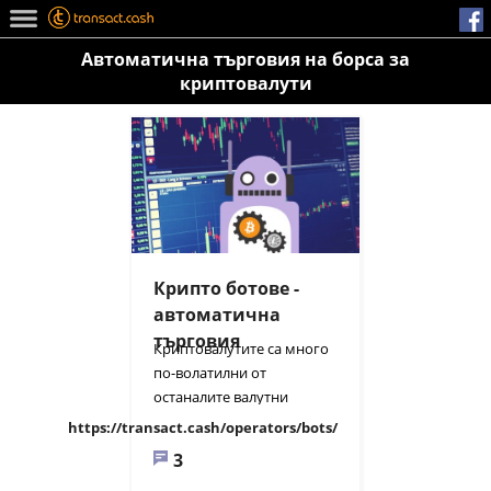
Автоматична търговия на борса за
криптовалути
Крипто ботове -
автоматична
търговия
Криптовалутите са много
по-волатилни от
останалите валутни
двойки и това създава
https://transact.cash/operators/bots/
възможност да се печели
3
от разликите между