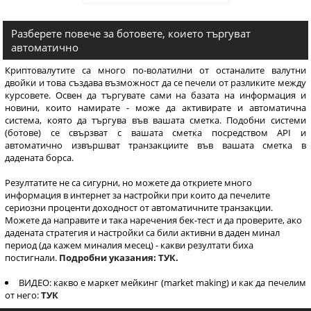
курсовете. Освен да
търгувате сами на базата
на информация и новини,
Разберете повече за ботовете, коието търгуват
автоматично
които намирате - може да
активирате и автоматична
Криптовалутите са много по-волатилни от останалите валутни
система, която да търгува
двойки и това създава възможност да се печели от разликите между
във вашата сметка.
курсовете. Освен да търгувате сами на базата на информация и
новини, които намирате - може да активирате и автоматична
система, която да търгува във вашата сметка. Подобни системи
(ботове) се свързват с вашата сметка посредством API и
автоматично извършват транзакциите във вашата сметка в
дадената борса.
Резултатите не са сигурни, но можете да откриете много
информация в интернет за настройки при които да печелите
сериозни проценти доходност от автоматичните транзакции.
Можете да направите и така наречения бек-тест и да проверите, ако
дадената стратегия и настройки са били активни в даден минал
период (да кажем миналия месец) - какви резултати биха
постигнали.
Подробни указания: ТУК.
ВИДЕО: какво е маркет мейкинг (market making) и как да печелим
от него:
ТУК