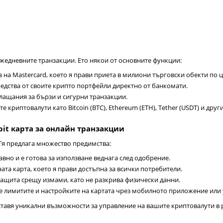
ежедневните транзакции. Ето някои от основните функции:
 на Mastercard, което я прави приета в милиони търговски обекти по ц
средства от своите крипто портфейли директно от банкомати.
лащания за бързи и сигурни транзакции.
е криптовалути като Bitcoin (BTC), Ethereum (ETH), Tether (USDT) и други
it карта за онлайн транзакции
 Тя предлага множество предимства:
бавно и е готова за използване веднага след одобрение.
ната карта, което я прави достъпна за всички потребители.
защита срещу измами, като не разкрива физически данни.
е лимитите и настройките на картата чрез мобилното приложение или 
ставя уникални възможности за управление на вашите криптовалути в р