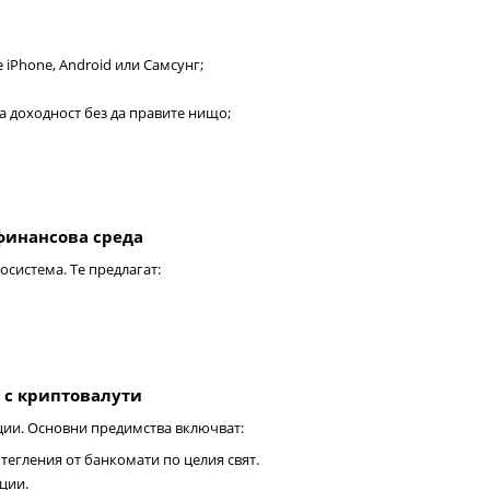
 iPhone, Android или Самсунг;
а доходност без да правите нищо;
финансова среда
осистема. Те предлагат:
 с криптовалути
пции. Основни предимства включват:
тегления от банкомати по целия свят.
кции.