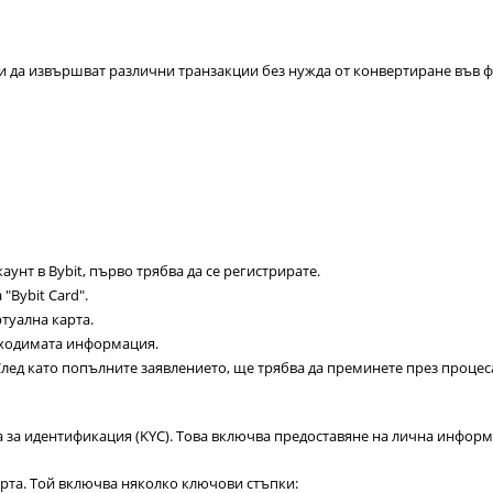
 и да извършват различни транзакции без нужда от конвертиране във ф
каунт в Bybit, първо трябва да се регистрирате.
 "Bybit Card".
туална карта.
бходимата информация.
 След като попълните заявлението, ще трябва да преминете през проце
ята за идентификация (KYC). Това включва предоставяне на лична инфор
карта. Той включва няколко ключови стъпки: