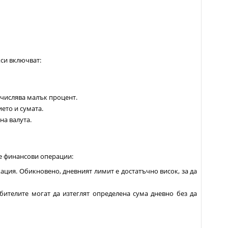
кси включват:
ачислява малък процент.
ието и сумата.
на валута.
те финансови операции:
кация. Обикновено, дневният лимит е достатъчно висок, за да
бителите могат да изтеглят определена сума дневно без да