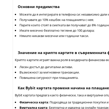
Основни предимства
Можете да я интегрирате в телефона си: независимо дали е
Получавате до 10% кешбек на плащанията с нея;
Парите които стоят в сметката ви получават до 8% годишн
Имате месечно безплатно теглене до 100 долара;
Нямате никакви месечни или годишни такси.
Значение на крипто картите в съвременната 
Крипто картите играят важна роля в модерната финансова ек
Лесен достъп до дигитални активи.
Възможност за мигновени транзакции.
Повишена сигурност при плащанията.
Как Bybit картата променя начина на плащане
Bybit картата предлага както физически, така и виртуални о
Физическа карта
: Подходяща за традиционни покупки и 
Виртуална карта
: Безплатна и идеална за онлайн транза