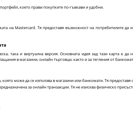
 портфейл, което прави покупките по-гъвкави и удобни.
жата на Mastercard. Тя предоставя възможност на потребителите да 
ата
ска, така и виртуална версия. Основната идея зад тази карта е да 
лащания в магазини, онлайн търговци, както и за тегления от банкомат
, която може да се използва в магазини или банкомати. Тя предоставя 
 предназначена за онлайн транзакции. Тя не изисква физическо присъств
: