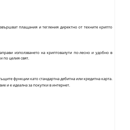
извършват плащания и тегления директно от техните крипто
направи използването на криптовалути по-лесно и удобно в
и по целия свят.
същите функции като стандартна дебитна или кредитна карта.
ие и е идеална за покупки в интернет.