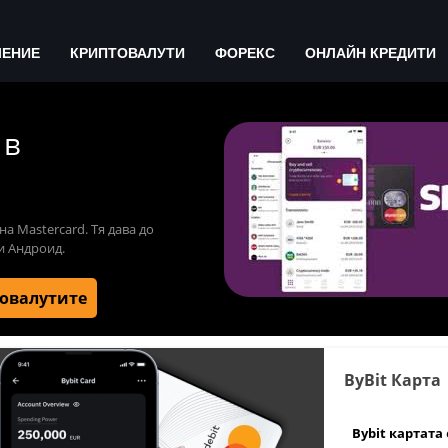
ЧЕНИЕ
КРИПТОВАЛУТИ
ФОРЕКС
ОНЛАЙН КРЕДИТИ
 в
на Mastercard. Тя дава до
 и Андроид.
товалутите
ByBit Карта
Bybit картата