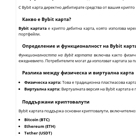
С Bybit карта директно дебитирате средства от вашия крипто
Какво е Bybit карта?
Bybit картата
е крипто дебитна карта, която използва мре
портфейли.
Определение и функционалност на Bybit карт
Функционалността на Bybit картата
включва както физиче
ежедневието. Потребителите могат да използват картата за п
Разлика между физическа и виртуална карта
Физическа карта:
Това е традиционна пластмасова карта
Виртуална карта:
Виртуалната версия на Bybit картата е
Поддържани криптовалути
Bybit картата поддържа основни криптовалути, включително
Bitcoin (BTC)
Ethereum (ETH)
Tether (USDT)