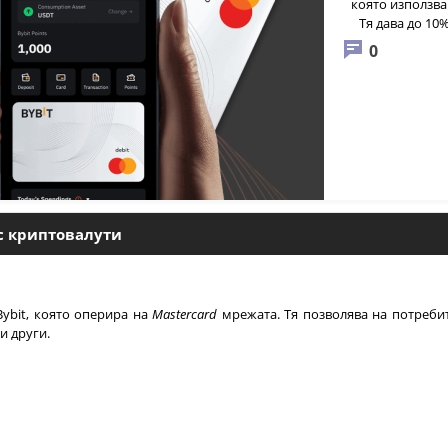
която използва
Тя дава до 10
напълно лесна
0
 с криптовалути
Bybit, която оперира на
Mastercard
мрежата. Тя позволява на потреби
 и други.