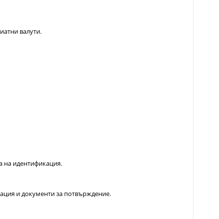
иатни валути.
са на идентификация.
мация и документи за потвърждение.