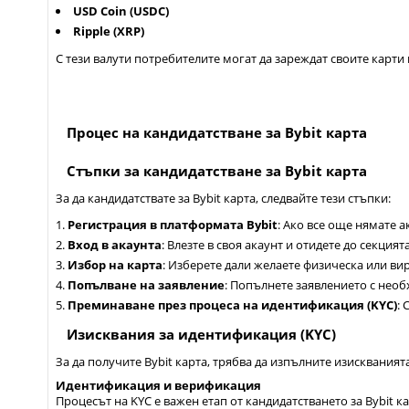
USD Coin (USDC)
Ripple (XRP)
С тези валути потребителите могат да зареждат своите карти
Процес на кандидатстване за Bybit карта
Стъпки за кандидатстване за Bybit карта
За да кандидатствате за Bybit карта, следвайте тези стъпки:
Регистрация в платформата Bybit
: Ако все още нямате а
Вход в акаунта
: Влезте в своя акаунт и отидете до секцията
Избор на карта
: Изберете дали желаете физическа или вир
Попълване на заявление
: Попълнете заявлението с нео
Преминаване през процеса на идентификация (KYC)
:
Изисквания за идентификация (KYC)
За да получите Bybit карта, трябва да изпълните изисквани
Идентификация и верификация
Процесът на KYC е важен етап от кандидатстването за Bybit 