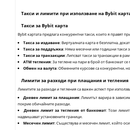
Такси и лимити при използване на Bybit карт
Такси за Bybit карта
Bybit картата предлага конкурентни такси, които я правят п
Такса за издаване
: Виртуалната карта е безплатна, дока
Такса за поддръжка
: Няма месечни или годишни такси з
Такси за транзакции
: Липсват такси за транзакции в р
ATM тегления
: За теглене на пари в брой от банкомат се
Обмен на валута
: Обменните курсове са конкурентни, н
Лимити за разходи при плащания и тегления
Лимитите за разходи и тегления са важен аспект при използв
Дневен лимит за плащания
: Лимитът варира в зависим
покрие обичайните разходи.
Дневен лимит за тегления от банкомат
: Този лими
надвишават установените граници.
Месечен лимит
: Съществува и месечен лимит, който ос