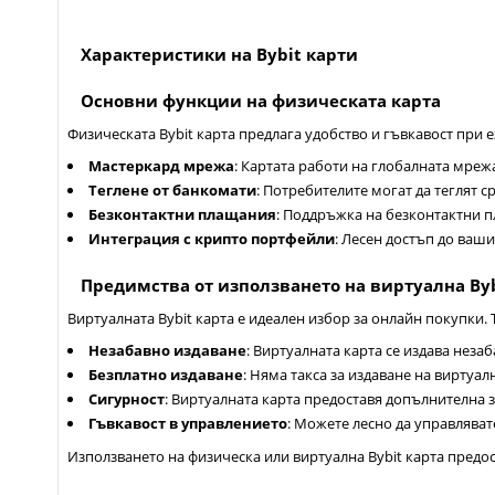
Характеристики на Bybit карти
Основни функции на физическата карта
Физическата Bybit карта предлага удобство и гъвкавост при 
Мастеркард мрежа
: Картата работи на глобалната мрежа
Теглене от банкомати
: Потребителите могат да теглят 
Безконтактни плащания
: Поддръжка на безконтактни п
Интеграция с крипто портфейли
: Лесен достъп до вашит
Предимства от използването на виртуална Byb
Виртуалната Bybit карта е идеален избор за онлайн покупки.
Незабавно издаване
: Виртуалната карта се издава неза
Безплатно издаване
: Няма такса за издаване на виртуал
Сигурност
: Виртуалната карта предоставя допълнителна 
Гъвкавост в управлението
: Можете лесно да управляват
Използването на физическа или виртуална Bybit карта предо