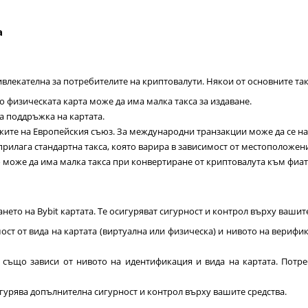
а
ривлекателна за потребителите на криптовалути. Някои от основните та
то физическата карта може да има малка такса за издаване.
а поддръжка на картата.
амките на Европейския съюз. За международни транзакции може да се н
 прилага стандартна такса, която варира в зависимост от местоположен
о може да има малка такса при конвертиране от криптовалута към фиат
ането на Bybit картата. Те осигуряват сигурност и контрол върху ваши
ост от вида на картата (виртуална или физическа) и нивото на верифи
т също зависи от нивото на идентификация и вида на картата. Потре
игурява допълнителна сигурност и контрол върху вашите средства.