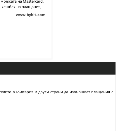
 мрежата на Mastercard.
% кешбек на плащания,
 интеграция в Айфон и
www.bybit.com
Андроид.
телите в България и други страни да извършват плащания с