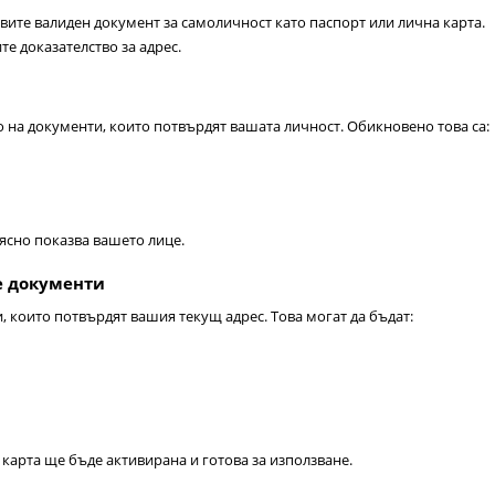
авите валиден документ за самоличност като паспорт или лична карта.
те доказателство за адрес.
 на документи, които потвърдят вашата личност. Обикновено това са:
 ясно показва вашето лице.
е документи
, които потвърдят вашия текущ адрес. Това могат да бъдат:
 карта ще бъде активирана и готова за използване.