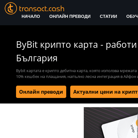
НАЧАЛО
ОНЛАЙН ПРЕВОДИ
СТАТИИ
ОБУ
ByBit крипто карта - работи
България
Bybit картата е крипто дебитна карта, която използва мрежата 
10% кешбек на плащания, напълно лесна интеграция в Айфон
Онлайн преводи
Актуални цени на крип