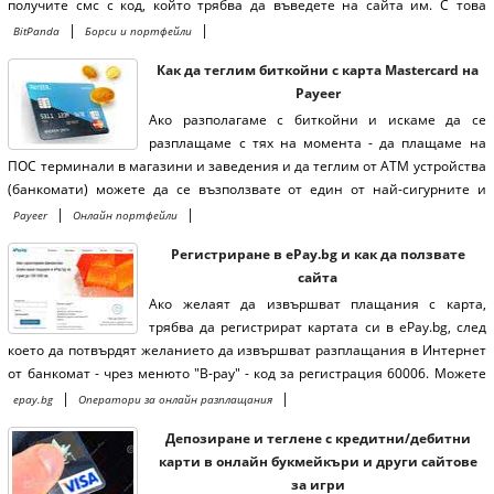
получите смс с код, който трябва да въведете на сайта им. С това
завършвате първо ниво на верификация и можете да ползвате
|
|
BitPanda
Борси и портфейли
борсата, но с доста ограничения.
Как да теглим биткойни с карта Mastercard на
Payeer
Ако разполагаме с биткойни и искаме да се
разплащаме с тях на момента - да плащаме на
ПОС терминали в магазини и заведения и да теглим от АТМ устройства
(банкомати) можете да се възползвате от един от най-сигурните и
богати на възможности онлайн портфейли: Payeer.
|
|
Payeer
Онлайн портфейли
Регистриране в ePay.bg и как да ползвате
сайта
Ако желаят да извършват плащания с карта,
трябва да регистрират картата си в ePay.bg, след
което да потвърдят желанието да извършват разплащания в Интернет
от банкомат - чрез менюто "B-pay" - код за регистрация 60006. Можете
да потвърдите карата си и онлайн, ако предпочитате
|
|
epay.bg
Оператори за онлайн разплащания
Депозиране и теглене с кредитни/дебитни
карти в онлайн букмейкъри и други сайтове
за игри