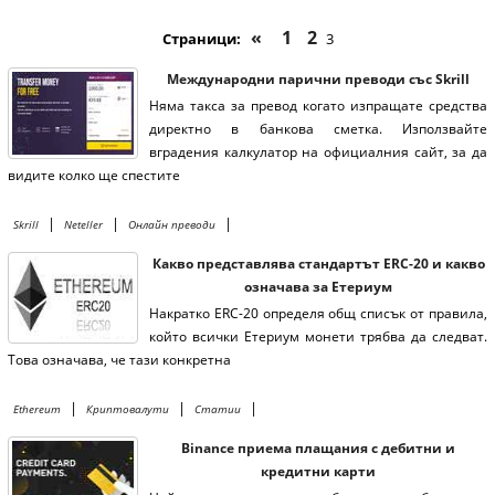
«
1
2
Страници:
3
Международни парични преводи със Skrill
Няма такса за превод когато изпращате средства
директно в банкова сметка. Използвайте
вградения калкулатор на официалния сайт, за да
видите колко ще спестите
|
|
|
Skrill
Neteller
Онлайн преводи
Какво представлява стандартът ERC-20 и какво
означава за Етериум
Накратко ERC-20 определя общ списък от правила,
който всички Етериум монети трябва да следват.
Това означава, че тази конкретна
|
|
|
Ethereum
Криптовалути
Статии
Binance приема плащания с дебитни и
кредитни карти