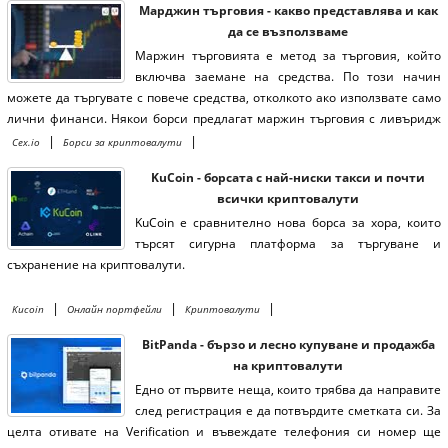
Марджин търговия - какво представлява и как
да се възползваме
Маржин търговията е метод за търговия, който
включва заемане на средства. По този начин
можете да търгувате с повече средства, отколкото ако използвате само
лични финанси. Някои борси предлагат маржин търговия с ливъридж
от 1:2 и 1:3 към Биткойн - Щатски долар, Биткойн - Евро, Етериум -
|
|
Cex.io
Борси за криптовалути
Биткойн и Етериум - Щатски долар. Разбира се има и борси, които
KuCoin - борсата с най-ниски такси и почти
предлагат и други възможности за двойки, както и ливъридж.
всички криптовалути
KuCoin е сравнително нова борса за хора, които
търсят сигурна платформа за търгуване и
съхранение на криптовалути.
|
|
|
Kucoin
Онлайн портфейли
Криптовалути
BitPanda - бързо и лесно купуване и продажба
на криптовалути
Едно от първите неща, които трябва да направите
след регистрация е да потвърдите сметката си. За
целта отивате на Verification и въвеждате телефония си номер ще