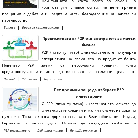
Най-голямата в света борса за обмен на
криптовалути Binance обяви, че вече приема
плащания с дебитни и кредитни карти благодарение на новото си
партньорство
|
|
Binance
Борси за криптовалути
Предимствата на P2P финансирането за малък
бизнес
P2P (пиър ту пиър) финансирането е популярна
алтернатива на вземането на кредит от банка.
Повечето P2P заеми са персонални кредити, които
кредитополучателите могат да използват за различни цели - от
покриване на дългове през лични нужди и ремонт до финансиране на
|
|
|
BitBond
P2P заеми
Бързи заеми
малкия бизнес.
Пет причини защо да изберете P2P
инвестиране
С P2P (пиър ту пиър) инвестирането можете да
финансирате кредити и малкия бизнес на хора по
цял свят. Това включва дори страни като Великобритания, Индия,
Германия и много други. Можете да създадете глобално и
разнообразно портфолио за кредити.
|
|
|
P2P инвестиране
DeFi инвестиции
Печалби от лихви