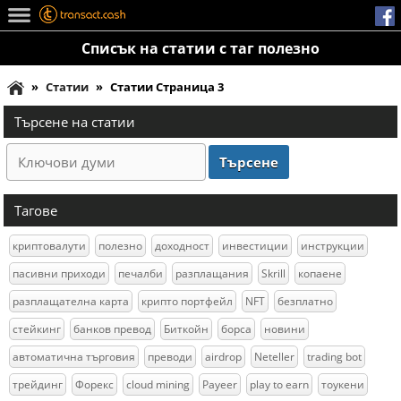
Списък на статии с таг полезно
»
Статии
»
Статии Страница 3
Търсене на статии
Тагове
криптовалути
полезно
доходност
инвестиции
инструкции
пасивни приходи
печалби
разплащания
Skrill
копаене
разплащателна карта
крипто портфейл
NFT
безплатно
стейкинг
банков превод
Биткойн
борса
новини
автоматична търговия
преводи
airdrop
Neteller
trading bot
трейдинг
Форекс
cloud mining
Payeer
play to earn
тоукени