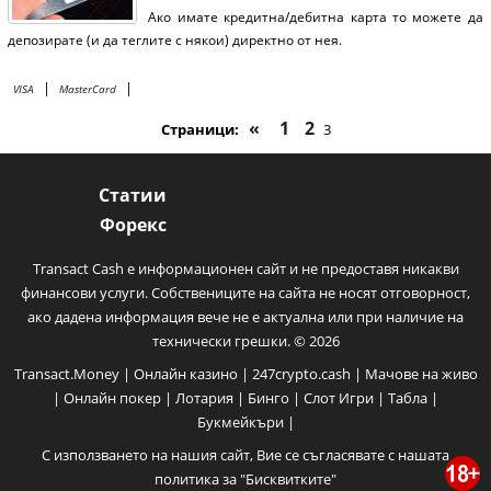
Ако имате кредитна/дебитна карта то можете да
депозирате (и да теглите с някои) директно от нея.
|
|
VISA
MasterCard
«
1
2
Страници:
3
Статии
Форекс
Transact Cash е информационен сайт и не предоставя никакви
финансови услуги. Собствениците на сайта не носят отговорност,
ако дадена информация вече не е актуална или при наличие на
технически грешки. © 2026
Transact.Money
|
Онлайн казино
|
247crypto.cash
|
Мачове на живо
|
Онлайн покер
|
Лотария
|
Бинго
|
Слот Игри
|
Табла
|
Букмейкъри
|
С използването на нашия сайт, Вие се съгласявате с нашата
политика за
"Бисквитките"