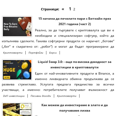
«
1
Страници:
2
15 начина да печелите пари с Биткойн през
2021 година (част 2)
Реално, за да търгувате с криптовалута ще ви е
необходим и специализиран софтуер, който да
изпълнява сделките. Такива софтуерни продукти се наричат: „ботове“
(„бот“ е съкратено от: „робот“) и могат да бъдат програмирани да
търгуват от ваше име на дадени борси с различни стратегии.
|
|
|
Криптовалути
Портфейли
Борси
Liquid Swap 3.0: - още по-висока доходност за
инвестиции в криптовалути
Един от най-иновативните продукти в Binance, а
именно ликвидната обмяна продължава да се
развива стремглаво. Услугата предлага предимства за всички
участващи, а именно: потребителите получават възможност да
обменят криптовалути (основно стабилни монети като: USDT, USDB,
|
|
|
DeFi инвестиции
Пасивни доходи
Криптовалути
DAI) моментално и с ниска такса, инвеститорите/доставчиците на
Как можем да инвестираме в злато и да
ликвидност (liquidity providers) получават добра доходност (8-15% на
получаваме лихва
годишна база), а Binance продължават да се утвърждават като като най-