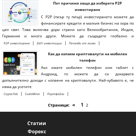
Пет причини защо да изберете P2P
инвестиране
С P2P (пиър ту пиър) инвестирането можете да
финансирате кредити и малкия бизнес на хора по
цял свят. Това включва дори страни като Великобритания, Индия,
Германия и много други. Можете да създадете глобално и
разнообразно портфолио за кредити.
|
|
|
P2P инвестиране
DeFi инвестиции
Печалби от лихви
Как да копаем криптовалути на мобилен
телефон
Ако имате мобилен телефон или таблет с
Андроид, то можете да си докарвате
допълнително доходи с копаене на криптовалути. Най-хубавото е, че
няма да усетите
|
|
|
CryptoTab
CudoMiner
Портфейли
«
1
Страници:
2
Статии
Форекс