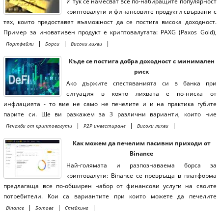
И тук се намесват все по-набиращите популярност
популярна платформа не са за търговия, а и за инвестиции.
криптовалути и финансовите продукти свързани с
тях, които предоставят възможност да се постига висока доходност.
Пример за иновативен продукт е криптовалутата: PAXG (Paxos Gold),
чиято цена е фиксирана за цената на златото. Цената в за една унция
|
|
|
Портфейли
Борси
Високи лихви
и към момента е 1,707$. Със закупуването на тази валута де факто вие
Къде се постига добра доходност с минимален
притежавате инвестиция в злато. Това можете да направите в
риск
повечето борси за криптовалута.
Ако държите спестяванията си в банка при
ситуация в която лихвата е по-ниска от
инфлацията - то вие не само не печелите и и на практика губите
парите си. Ще ви разкажем за 3 различни варианти, които ние
ползваме
|
|
|
Печалби от криптовалути
P2P инвестиране
Високи лихви
Как можем да печелим пасивни приходи от
Binance
Най-голямата и разпознаваема борса за
криптовалути: Binance се превръща в платформа
предлагаща все по-обширен набор от финансови услуги на своите
потребители. Кои са вариантите при които можете да печелите
доходност пасивно и какви са рисковете свързани с тях
|
|
|
Binance
Ботове
Стейкинг