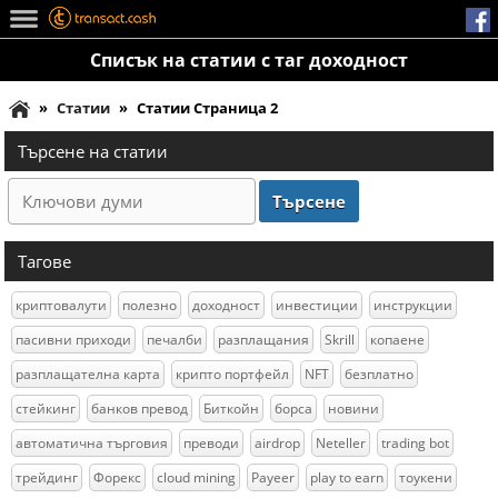
Списък на статии с таг доходност
»
Статии
»
Статии Страница 2
Търсене на статии
Тагове
криптовалути
полезно
доходност
инвестиции
инструкции
пасивни приходи
печалби
разплащания
Skrill
копаене
разплащателна карта
крипто портфейл
NFT
безплатно
стейкинг
банков превод
Биткойн
борса
новини
автоматична търговия
преводи
airdrop
Neteller
trading bot
трейдинг
Форекс
cloud mining
Payeer
play to earn
тоукени