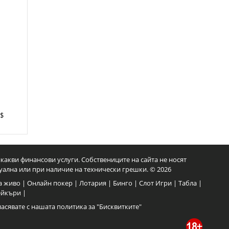
4$
какви финансови услуги. Собствениците на сайта не носят
уална или при наличие на технически грешки. © 2026
а живо
|
Онлайн покер
|
Лотария
|
Бинго
|
Слот Игри
|
Табла
|
ейкъри
|
ласявате с нашата политика за
"Бисквитките"