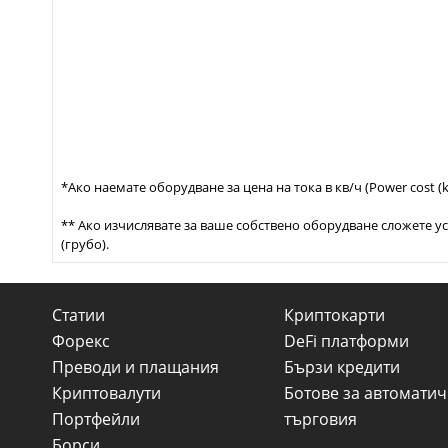
*Ако наемате оборудване за цена на тока в кв/ч (Power cost (k
** Ако изчислявате за ваше собствено оборудване сложете 
(грубо).
Статии
Криптокарти
Форекс
DeFi платформи
Преводи и плащания
Бързи кредити
Криптовалути
Ботове за автомати
Портфейли
търговия
Борси