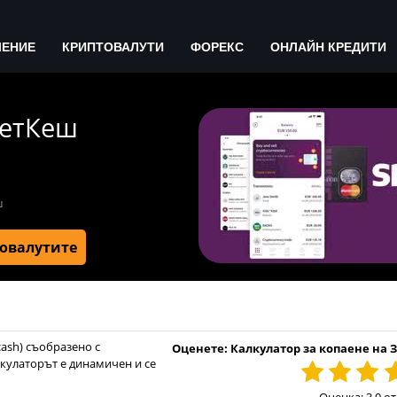
ЧЕНИЕ
КРИПТОВАЛУТИ
ФОРЕКС
ОНЛАЙН КРЕДИТИ
ЗетКеш
ш
товалутите
ash) съобразено с
Оценете: Калкулатор за копаене на
лкулаторът е динамичен и се