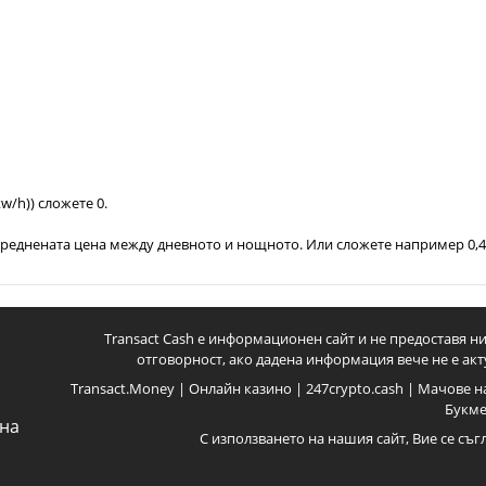
w/h)) сложете 0.
усреднената цена между дневното и нощното. Или сложете например 0,
Transact Cash е информационен сайт и не предоставя ни
отговорност, ако дадена информация вече не е акт
Transact.Money
|
Онлайн казино
|
247crypto.cash
|
Мачове н
Букм
чна
С използването на нашия сайт, Вие се съг