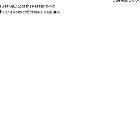
Оценка: 3.0 от
а ЗетКеш (Zcash) независимо
sh) или чрез собствена машина.