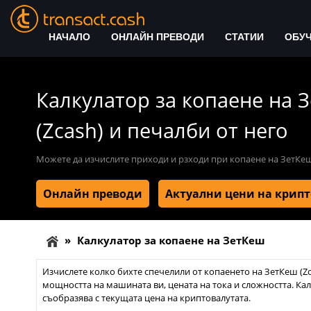
НАЧАЛО
ОНЛАЙН ПРЕВОДИ
СТАТИИ
ОБУ
Калкулатор за копаене на 
(Zcash) и печалби от него
Можете да изчислите приходи и рзходи при копаене на ЗетКе
Онлайн преводи
Актуални цени на крип
»
Калкулатор за копаене на ЗетКеш
Изчислете колко бихте спечелили от копаенето на ЗетКеш (Zc
мощността на машината ви, цената на тока и сложността. Ка
съобразява с текущата цена на криптовалутата.